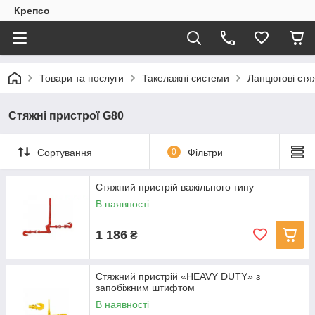
Крепсо
Товари та послуги
Такелажні системи
Ланцюгові стя
Стяжні пристрої G80
Сортування
0
Фільтри
Стяжний пристрій важільного типу
В наявності
1 186
₴
Стяжний пристрій «HEAVY DUTY» з
запобіжним штифтом
В наявності