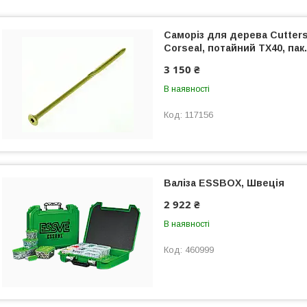
Саморіз для дерева Cutters 
Сorseal, потайний TX40, пак.
3 150 ₴
В наявності
117156
Валіза ESSBOX, Швеція
2 922 ₴
В наявності
460999