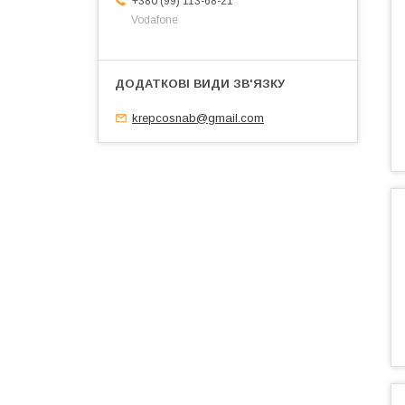
+380 (99) 113-68-21
Vodafone
krepcosnab@gmail.com