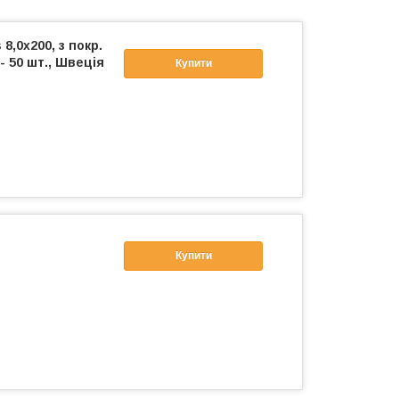
8,0х200, з покр.
- 50 шт., Швеція
Купити
Купити