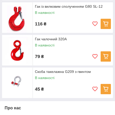
Гак із вилковим сполученням G80 SL-12
В наявності
116
₴
Гак чалочний 320А
В наявності
79
₴
Скоба такелажна G209 з гвинтом
В наявності
45
₴
Про нас