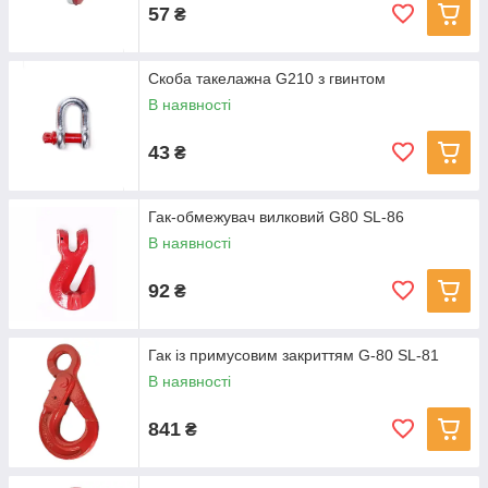
57
₴
Скоба такелажна G210 з гвинтом
В наявності
43
₴
Гак-обмежувач вилковий G80 SL-86
В наявності
92
₴
Гак із примусовим закриттям G-80 SL-81
В наявності
841
₴