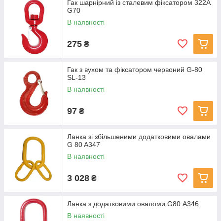
Гак шарнірний із сталевим фіксатором 322А
G70
В наявності
275
₴
Гак з вухом та фіксатором червоний G-80
SL-13
В наявності
97
₴
Ланка зі збільшеними додатковими овалами
G 80 A347
В наявності
3 028
₴
Ланка з додатковими оваломи G80 А346
В наявності