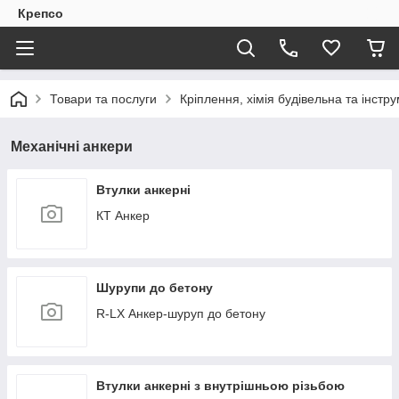
Крепсо
Товари та послуги
Кріплення, хімія будівельна та інстр
Механічні анкери
Втулки анкерні
КТ Анкер
Шурупи до бетону
R-LX Анкер-шуруп до бетону
Втулки анкерні з внутрішньою різьбою