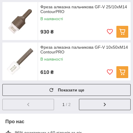
Фреза алмазна пальчикова GF-V 25/10xM14
ContourPRO
В наявності
930
₴
Фреза алмазна пальчикова GF-V 10x50xM14
ContourPRO
В наявності
610
₴
Показати ще
1
/ 2
Про нас
96% позитивних з 60 відгуків за рік