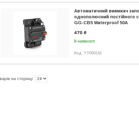
Автоматичний вимикач запо
однополюсний постійного с
GG-CB5 Waterproof 50A
470 ₴
В наявності
YT000161