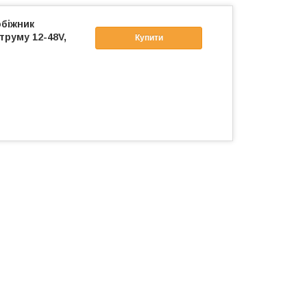
біжник
труму 12-48V,
Купити