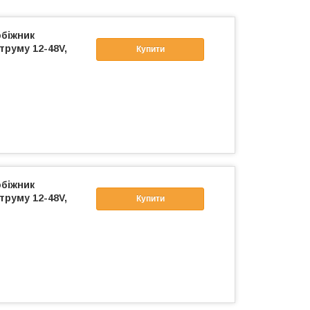
біжник
труму 12-48V,
Купити
біжник
труму 12-48V,
Купити