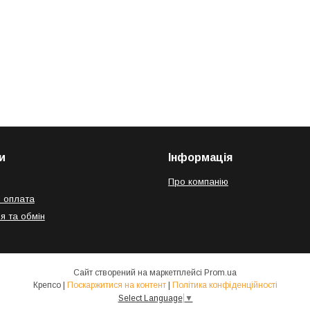
и
Інформація
Про компанію
і оплата
я та обмін
Сайт створений на маркетплейсі
Prom.ua
Крепсо |
Поскаржитися на контент
|
Політика конфіденційності
Select Language
▼