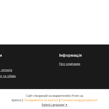
и
Інформація
Про компанію
і оплата
я та обмін
Сайт створений на маркетплейсі
Prom.ua
Крепсо |
Поскаржитися на контент
|
Політика конфіденційності
Select Language
▼