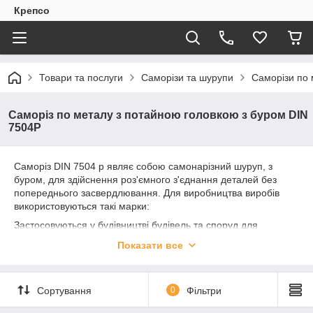
Крепсо
Товари та послуги
Саморізи та шурупи
Саморізи по 
Саморіз по металу з потайною головкою з буром DIN
7504Р
Саморіз DIN 7504 p являє собою самонарізний шуруп, з
буром, для здійснення роз'ємного з'єднання деталей без
попереднього засвердлювання. Для виробництва виробів
використовуються такі марки:
Застосовуються у будівництві будівель та споруд для
кріплення облицювальних листових матеріалів. Вироби
Показати все
мають головку потайного типу зі шліцею Ph2.
Сортування
0
Фільтри