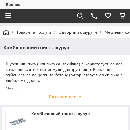
Крепсо
Товари та послуги
Саморізи та шурупи
Меблевий кр
Комбінований гвинт / шуруп
Шуруп-шпилька (шпилька сантехнічна) використовується для
кріплення сантехніки, хомутів для труб тощо. Кріплення
здійснюється до цегли та бетону (використовується спільно з
дюбелем), дереву.
Опис:
Шуруп-шпилька (шпилька сантехнічна) виготовляється із
Показати все
сталі, потім проходить гальванічне оцинкування. Шуруп-
шпилька з одного боку є шурупом, а з іншого - шпилькою з
метричним різьбленням. Вони розділені між собою
Комбінований гвинт / шуруп
шестигранною ділянкою без різьблення. З боку шпильки
може бути прямий шліц.
Кріплення шурупа-шпильки передує просвердлювання