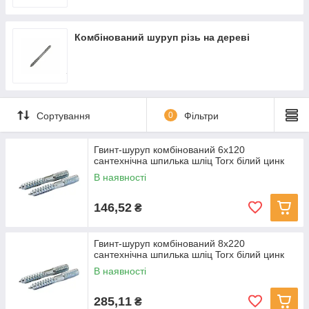
отвору необхідних розмірів. Після того, як отвір буде
очищено, до нього вставляють дюбель і вкручують шуруп-
шпильку.
Комбінований шуруп різь на дереві
Сортування
0
Фільтри
Гвинт-шуруп комбінований 6x120
сантехнічна шпилька шліц Torx білий цинк
В наявності
146,52
₴
Гвинт-шуруп комбінований 8х220
сантехнічна шпилька шліц Torx білий цинк
В наявності
285,11
₴