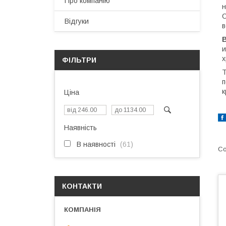
Про компанію
н
С
Відгуки
в
В
и
х
ФІЛЬТРИ
Т
п
к
Ціна
Наявність
В наявності
61
КОНТАКТИ