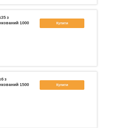
x35 з
нкований 1000
Купити
6 з
нкований 1500
Купити