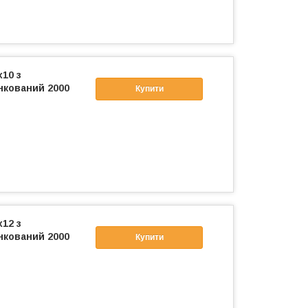
x10 з
нкований 2000
Купити
x12 з
нкований 2000
Купити