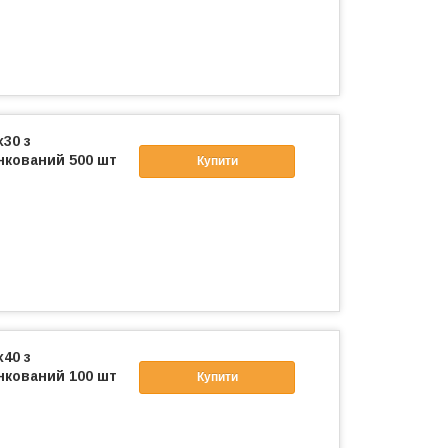
x30 з
нкований 500 шт
Купити
x40 з
нкований 100 шт
Купити