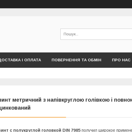
ДОСТАВКА І ОПЛАТА
ПОВЕРНЕННЯ ТА ОБМІН
ПРО НАС
ПУБЛІЧНОЇ ОФЕРТИ)
винт метричний з напівкруглою голівкою і повною р
цинкований
инт с полукруглой головкой DIN 7985
получил широкое примене