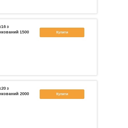
x16 з
нкований 1500
Купити
x20 з
нкований 2000
Купити