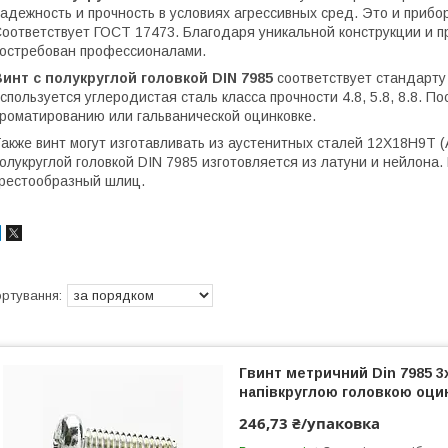
адежность и прочность в условиях агрессивных сред. Это и прибо
оответствует ГОСТ 17473. Благодаря уникальной конструкции и п
остребован профессионалами.
инт с полукруглой головкой DIN 7985
соответствует стандарту
спользуется углеродистая сталь класса прочности 4.8, 5.8, 8.8. 
роматированию или гальванической оцинковке.
акже винт могут изготавливать из аустенитных сталей 12Х18Н9Т (
олукруглой головкой DIN 7985 изготовляется из латуни и нейлона.
рестообразный шлиц.
Гвинт метричний Din 7985 3x
напівкруглою головкою оци
246,73 ₴/упаковка