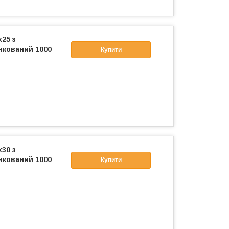
x25 з
нкований 1000
Купити
x30 з
нкований 1000
Купити