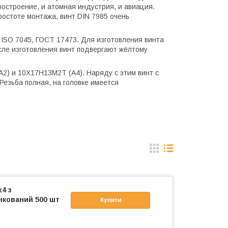
ростроение, и атомная индустрия, и авиация.
ростоте монтажа, винт DIN 7985 очень
 ISO 7045, ГОСТ 17473. Для изготовления винта
После изготовления винт подвергают жёлтому
А2) и 10Х17Н13М2Т (А4). Наряду с этим винт с
 Резьба полная, на головке имеется
4 з
нкований 500 шт
Купити