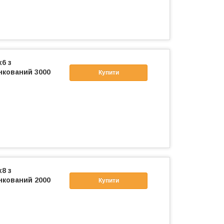
6 з
нкований 3000
Купити
8 з
нкований 2000
Купити