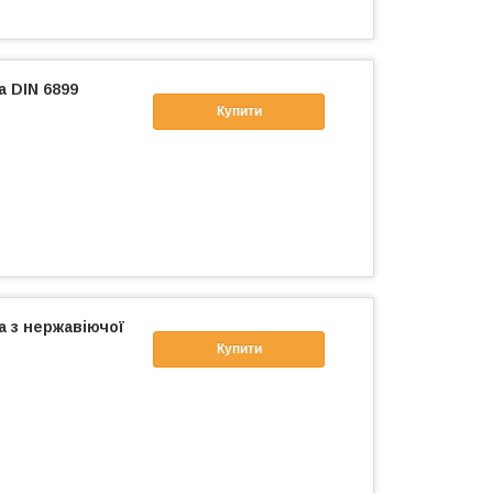
а DIN 6899
Купити
а з нержавіючої
Купити