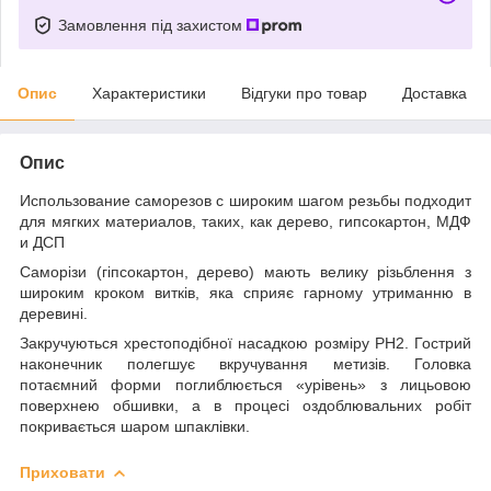
Замовлення під захистом
Опис
Характеристики
Відгуки про товар
Доставка
Опис
Использование саморезов с широким шагом резьбы подходит
для мягких материалов, таких, как дерево, гипсокартон, МДФ
и ДСП
Саморізи (гіпсокартон, дерево) мають велику різьблення з
широким кроком витків, яка сприяє гарному утриманню в
деревині.
Закручуються хрестоподібної насадкою розміру PH2. Гострий
наконечник полегшує вкручування метизів. Головка
потаємний форми поглиблюється «урівень» з лицьовою
поверхнею обшивки, а в процесі оздоблювальних робіт
покривається шаром шпаклівки.
Приховати