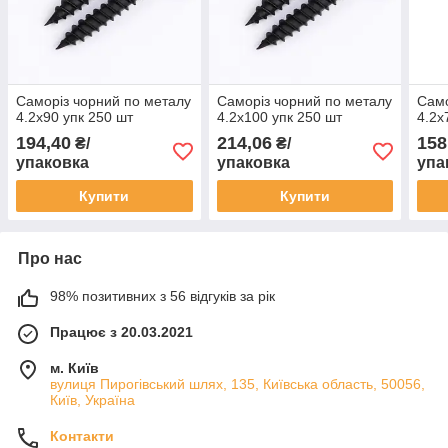
Саморіз чорний по металу
Саморіз чорний по металу
Само
4.2x90 упк 250 шт
4.2x100 упк 250 шт
4.2x
194,40
214,06
158
₴/
₴/
упаковка
упаковка
упа
Купити
Купити
Про нас
98% позитивних з 56 відгуків за рік
Працює з 20.03.2021
м. Київ
вулиця Пирогівський шлях, 135, Київська область, 50056,
Київ, Україна
Контакти