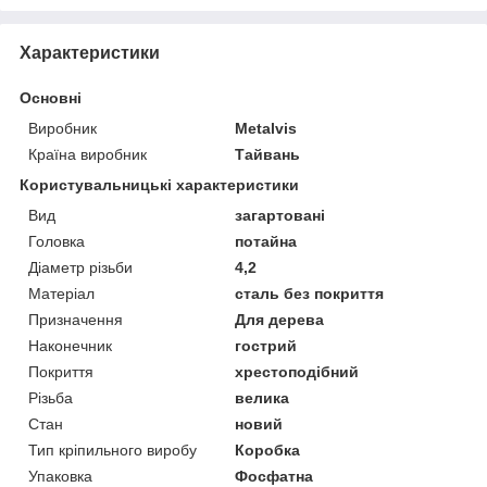
Характеристики
Основні
Виробник
Metalvis
Країна виробник
Тайвань
Користувальницькі характеристики
Вид
загартовані
Головка
потайна
Діаметр різьби
4,2
Матеріал
сталь без покриття
Призначення
Для дерева
Наконечник
гострий
Покриття
хрестоподібний
Різьба
велика
Стан
новий
Тип кріпильного виробу
Коробка
Упаковка
Фосфатна