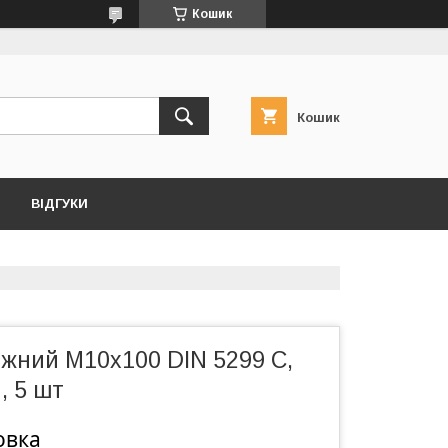
Кошик
Кошик
ВІДГУКИ
ежний M10x100 DIN 5299 C,
, 5 шт
овка