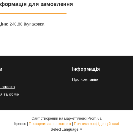
нформація для замовлення
іна:
240,88 ₴/упаковка
и
Інформація
Про компанію
і оплата
я та обмін
Сайт створений на маркетплейсі
Prom.ua
Крепсо |
Поскаржитися на контент
|
Політика конфіденційності
Select Language
▼