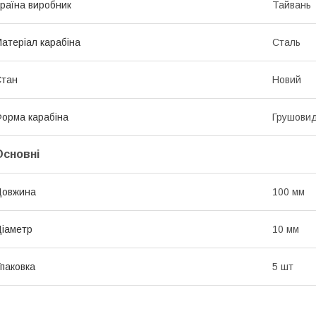
раїна виробник
Тайвань
атеріал карабіна
Сталь
Стан
Новий
орма карабіна
Грушови
Основні
Довжина
100 мм
іаметр
10 мм
паковка
5 шт