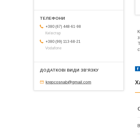
+380 (67) 448-61-98
К
Київстар
з
+380 (99) 113-68-21
Т
Vodafone
с
Х
krepcosnab@gmail.com
В