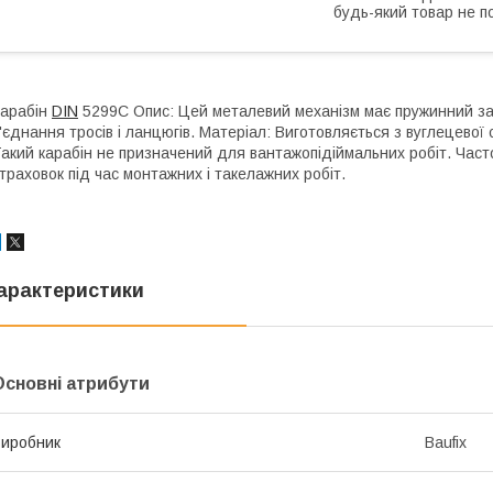
будь-який товар не п
арабін
DIN
5299C Опис: Цей металевий механізм має пружинний за
'єднання тросів і ланцюгів. Матеріал: Виготовляється з вуглецевої
акий карабін не призначений для вантажопідіймальних робіт. Часто
траховок під час монтажних і такелажних робіт.
арактеристики
Основні атрибути
иробник
Baufix