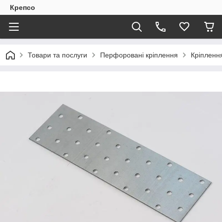
Крепсо
Товари та послуги
Перфоровані кріплення
Кріпленн