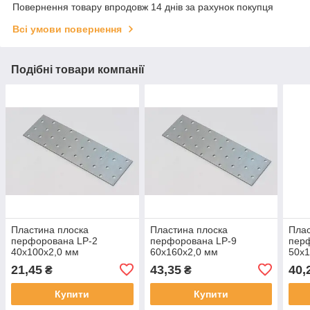
Повернення товару впродовж 14 днів за рахунок покупця
Всі умови повернення
Подібні товари компанії
Пластина плоска
Пластина плоска
Плас
перфорована LP-2
перфорована LP-9
пер
40х100х2,0 мм
60х160х2,0 мм
50х1
оцинкована
оцинкована
оци
21,45
43,35
40,
₴
₴
Купити
Купити