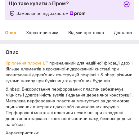
Що таке купити з Пром?
Замовлення під захистом
Опис
Характеристики
Відгуки про товар
Доставка
Опис
Кріплення плоске LP
призначений для надійної фіксації двох і
більше елементів в кроквяної-підкроквяний системі при
влаштуванні дерев'яних конструкцій покрівлі з & nbsp; різними
кутами нахилу при будівництві дерев'яних будинків.
& nbsp; Використання перфорованих пластин забезпечує
міцність і довговічність вузлів з'єднання дерев'яної конструкції.
Металева перфорована пластина монтується за допомогою
оцинкованих анкерних цвяхів або оцинкованих шурупів.
Перфоровані монтажні пластини незамінні при складанні
дерев'яного каркаса і кроквяної частини даху, безпосередньо
на об'єкті.
Характеристики: