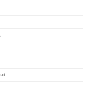
а
ьні