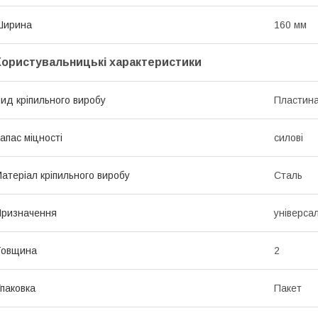
Ширина
160 мм
Користувальницькі характеристики
ид кріпильного виробу
Пластин
апас міцності
силові
атеріал кріпильного виробу
Сталь
ризначення
універсал
Товщина
2
паковка
Пакет