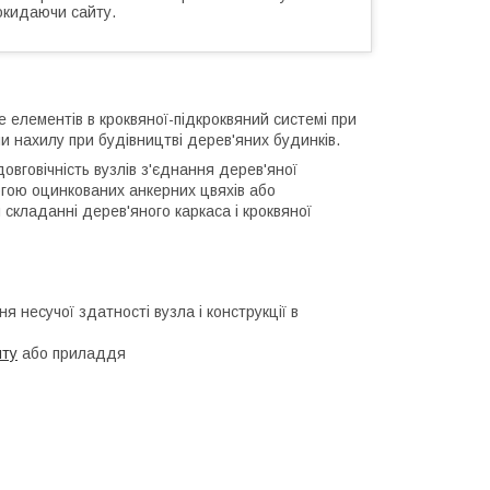
окидаючи сайту.
е елементів в кроквяної-підкроквяний системі при
ми нахилу при будівництві дерев'яних будинків.
овговічність вузлів з'єднання дерев'яної
гою оцинкованих анкерних цвяхів або
складанні дерев'яного каркаса і кроквяної
я несучої здатності вузла і конструкції в
нту
або приладдя