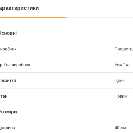
арактеристики
Основні
иробник
Профста
раїна виробник
Україна
окриття
Цинк
Стан
Новий
Розміри
Довжина
40 мм