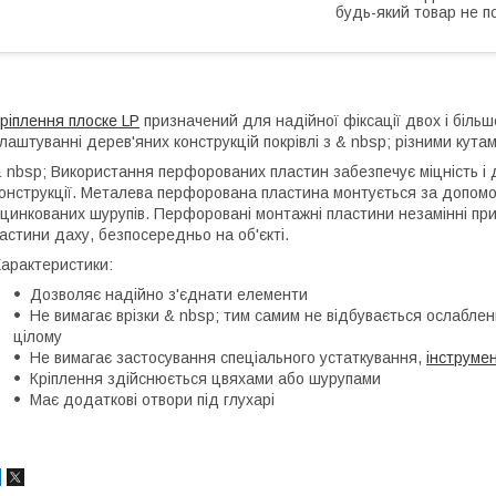
будь-який товар не п
ріплення плоске LP
призначений для надійної фіксації двох і більш
лаштуванні дерев'яних конструкцій покрівлі з & nbsp; різними кута
 nbsp; Використання перфорованих пластин забезпечує міцність і д
онструкції. Металева перфорована пластина монтується за допомо
цинкованих шурупів. Перфоровані монтажні пластини незамінні при 
астини даху, безпосередньо на об'єкті.
арактеристики:
Дозволяє надійно з'єднати елементи
Не вимагає врізки & nbsp; тим самим не відбувається ослабленн
цілому
Не вимагає застосування спеціального устаткування,
інструме
Кріплення здійснюється цвяхами або шурупами
Має додаткові отвори під глухарі