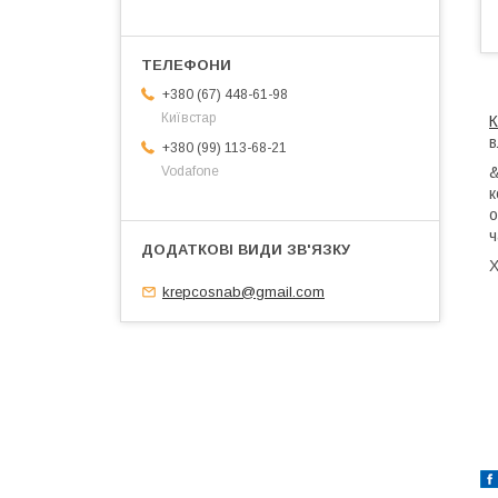
+380 (67) 448-61-98
Київстар
К
в
+380 (99) 113-68-21
&
Vodafone
к
о
ч
Х
krepcosnab@gmail.com