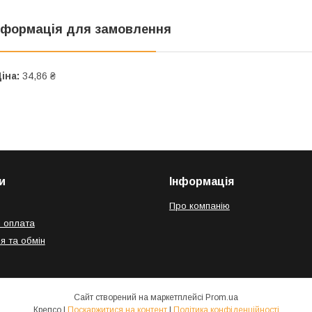
нформація для замовлення
іна:
34,86 ₴
и
Інформація
Про компанію
і оплата
я та обмін
Сайт створений на маркетплейсі
Prom.ua
Крепсо |
Поскаржитися на контент
|
Політика конфіденційності