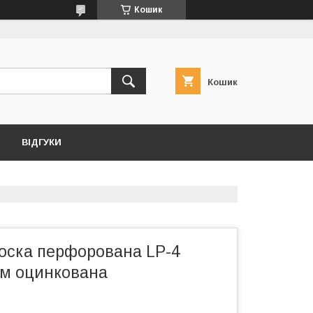
Кошик
Кошик
ВІДГУКИ
оска перфорована LP-4
мм оцинкована