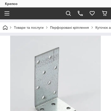
Крепсо
Товари та послуги
Перфоровані кріплення
Куточок 