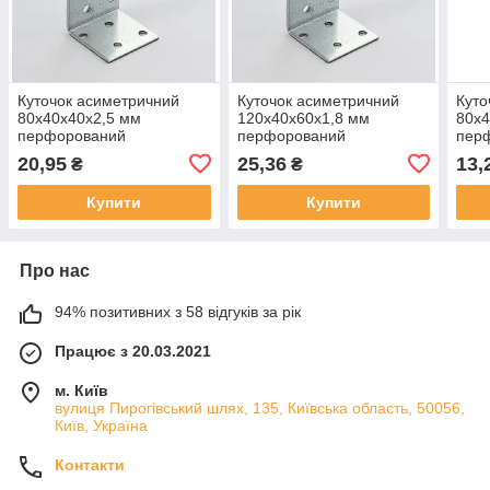
Куточок асиметричний
Куточок асиметричний
Куто
80х40х40х2,5 мм
120х40х60х1,8 мм
80х4
перфорований
перфорований
пер
оцинкований
оцинкований
оци
20,95
25,36
13,
₴
₴
Купити
Купити
Про нас
94% позитивних з 58 відгуків за рік
Працює з 20.03.2021
м. Київ
вулиця Пирогівський шлях, 135, Київська область, 50056,
Київ, Україна
Контакти