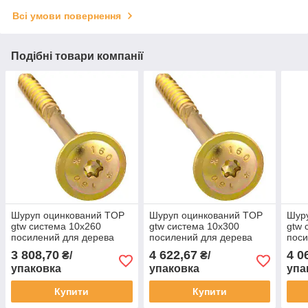
Всі умови повернення
Подібні товари компанії
Шуруп оцинкований TOP
Шуруп оцинкований TOP
Шур
gtw система 10х260
gtw система 10х300
gtw 
посилений для дерева
посилений для дерева
поси
(типу SPAX) GUNNEBO
(типу SPAX) GUNNEBO
(ти
3 808,70
4 622,67
4 0
₴/
₴/
(50 шт)
(50 шт)
(50 
упаковка
упаковка
упа
Купити
Купити