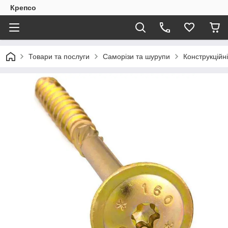
Крепсо
Товари та послуги
Саморізи та шурупи
Конструкційн