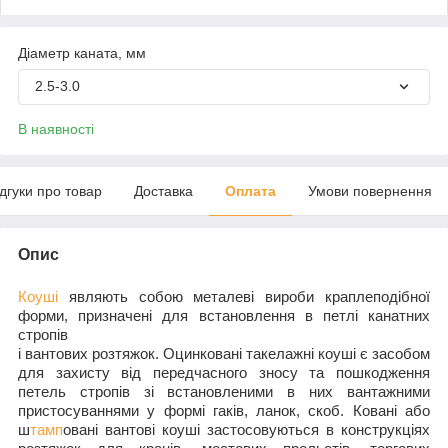
Діаметр каната, мм
2.5-3.0
В наявності
ідгуки про товар
Доставка
Оплата
Умови повернення
Опис
Коуші
являють собою металеві вироби краплеподібної
форми, призначені для встановлення в петлі
канатних
стропів
і вантових розтяжок. Оцинковані такелажні коуші є засобом
для захисту від передчасного зносу та пошкодження
петель стропів зі встановленими в них вантажними
пристосуваннями у формі гаків, ланок, скоб. Ковані або
ш
тамп
овані вантові коуші застосовуються в конструкціях