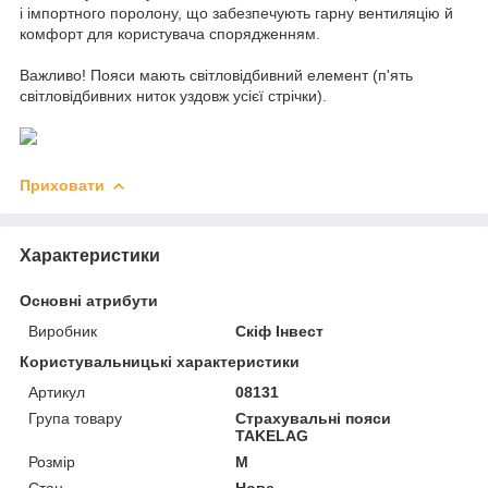
і імпортного поролону, що забезпечують гарну вентиляцію й
комфорт для користувача спорядженням.
Важливо! Пояси мають світловідбивний елемент (п'ять
світловідбивних ниток уздовж усієї стрічки).
Приховати
Характеристики
Основні атрибути
Виробник
Скіф Інвест
Користувальницькі характеристики
Артикул
08131
Група товару
Страхувальні пояси
TAKELAG
Розмір
M
Стан
Нове