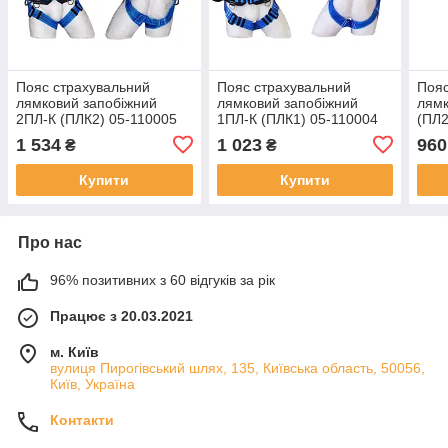
Пояс страхувальний
Пояс страхувальний
Пояс
лямковий запобіжний
лямковий запобіжний
лямк
2ПЛ-К (ПЛК2) 05-110005
1ПЛ-К (ПЛК1) 05-110004
(ПЛ2
1 534
1 023
960
₴
₴
Купити
Купити
Про нас
96% позитивних з 60 відгуків за рік
Працює з 20.03.2021
м. Київ
вулиця Пирогівський шлях, 135, Київська область, 50056,
Київ, Україна
Контакти