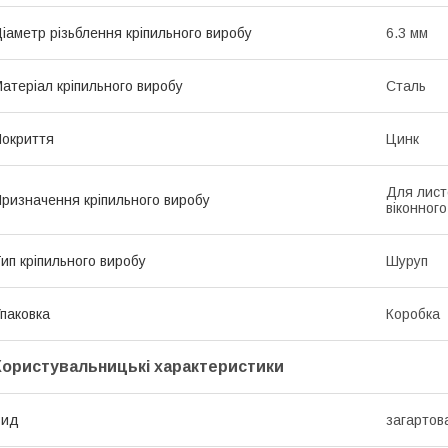
іаметр різьблення кріпильного виробу
6.3 мм
атеріал кріпильного виробу
Сталь
окриття
Цинк
Для лист
ризначення кріпильного виробу
віконног
ип кріпильного виробу
Шуруп
паковка
Коробка
Користувальницькі характеристики
Вид
загартов