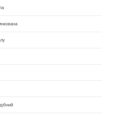
ла
инкована
алу
дібний