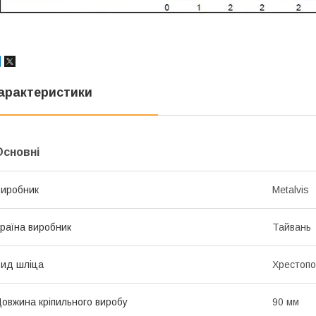
арактеристики
Основні
иробник
Metalvis
раїна виробник
Тайвань
ид шліца
Хрестопо
овжина кріпильного виробу
90 мм