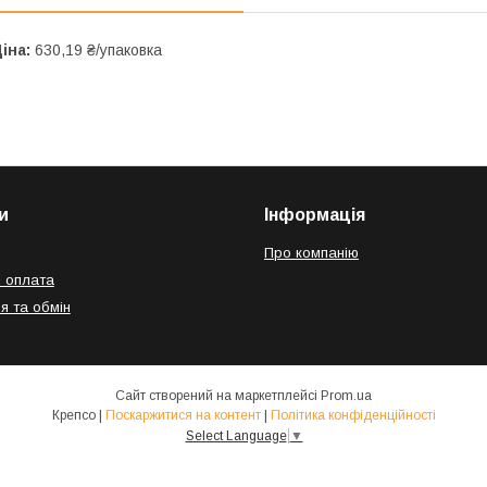
іна:
630,19 ₴/упаковка
и
Інформація
Про компанію
і оплата
я та обмін
Сайт створений на маркетплейсі
Prom.ua
Крепсо |
Поскаржитися на контент
|
Політика конфіденційності
Select Language
▼