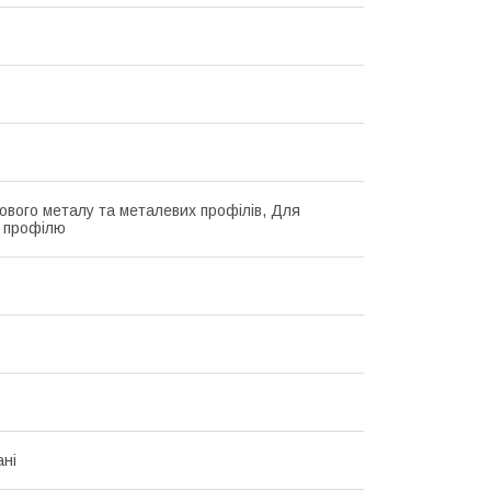
ового металу та металевих профілів, Для
о профілю
ані