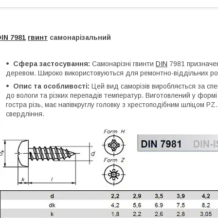
IN 7981
гвинт
самонарізальний
Сфера застосування:
Самонарізні гвинти
DIN
7981 призначен
деревом. Широко використовуються для ремонтно-віддільних ро
Опис та особливості:
Цей вид саморізів виробляється за спе
до вологи та різких перепадів температур. Виготовлений у формі
гостра різь, має напівкруглу головку з хрестоподібним шліцом P
свердління.