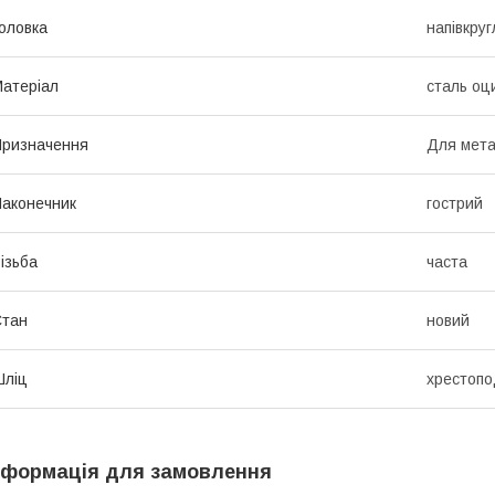
оловка
напівкруг
атеріал
сталь оц
ризначення
Для мет
аконечник
гострий
ізьба
часта
Стан
новий
Шліц
хрестопо
нформація для замовлення