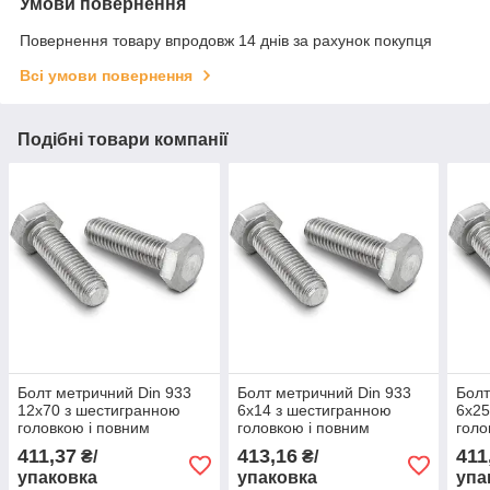
Умови повернення
Повернення товару впродовж 14 днів за рахунок покупця
Всі умови повернення
Подібні товари компанії
Болт метричний Din 933
Болт метричний Din 933
Болт
12x70 з шестигранною
6x14 з шестигранною
6x25
головкою і повним
головкою і повним
голо
різьбленням кл. 5.8
різьбленням кл. 5.8
різь
411,37
413,16
411
₴/
₴/
оцинкований 25 шт
оцинкований 350 шт
оцин
упаковка
упаковка
упа