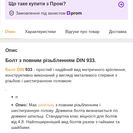
Що таке купити з Пром?
Замовлення під захистом
Опис
Характеристики
Відгуки про товар
Доставка
Опис
Болт з повним різьбленням DIN 933.
Болт
DIN
933
- простий і надійний вид метричного кріплення,
конструктивно виконаний у вигляді металевого стержня з
різьбою і шестигранною головкою
.
п
Опис:
Має
шпильку
з повним різьбленням і
шестигранную голову. Довжина болта визначається по
довжині шпильці. Стандартна клас міцності для болтів
від 4.8. Найпоширеніший вид болтів разом з гайками та
шайбами.