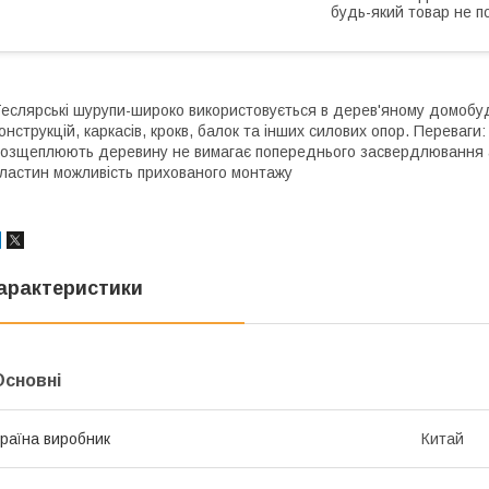
будь-який товар не п
еслярські шурупи-широко використовується в дерев'яному домобуд
онструкцій, каркасів, крокв, балок та інших силових опор. Переваг
озщеплюють деревину не вимагає попереднього засвердлювання 
ластин можливість прихованого монтажу
арактеристики
Основні
раїна виробник
Китай