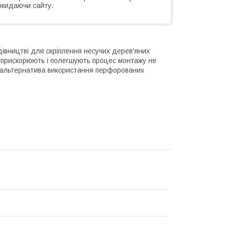
окидаючи сайту.
івництві для скріплення несучих дерев'яних
и: прискорюють і полегшують процес монтажу не
альтернатива використання перфорованих