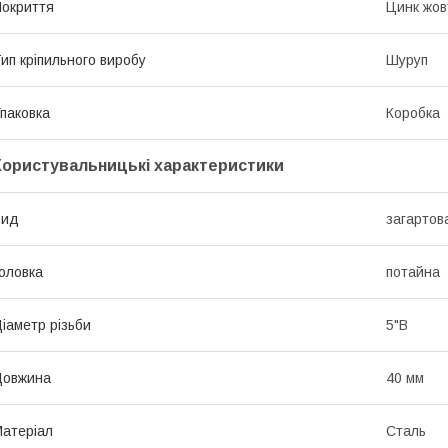
окриття
Цинк жов
ип кріпильного виробу
Шуруп
паковка
Коробка
Користувальницькі характеристики
Вид
загартов
оловка
потайна
іаметр різьби
5"В
Довжина
40 мм
атеріал
Сталь