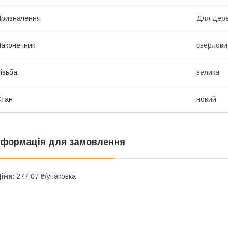
ризначення
Для дер
аконечник
сверлов
ізьба
велика
Стан
новий
нформація для замовлення
іна:
277,07 ₴/упаковка