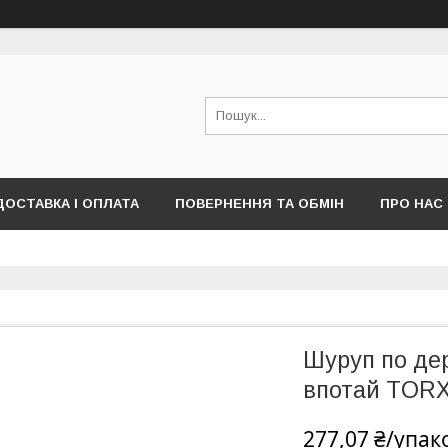
ДОСТАВКА І ОПЛАТА
ПОВЕРНЕННЯ ТА ОБМІН
ПРО НАС
ПУБЛІЧНОЇ ОФЕРТИ)
Шуруп по дер
впотай TORX 
277,07 ₴/упак