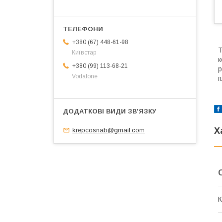
+380 (67) 448-61-98
Т
Київстар
к
+380 (99) 113-68-21
р
Vodafone
п
Х
krepcosnab@gmail.com
К