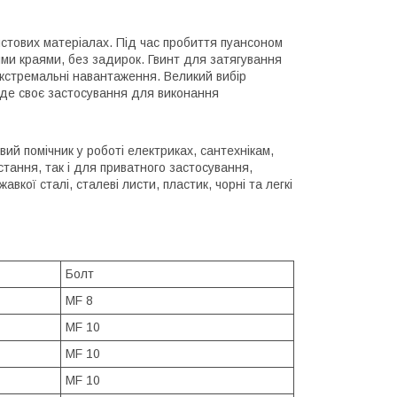
стових матеріалах. Під час пробиття пуансоном
ми краями, без задирок. Гвинт для затягування
екстремальні навантаження. Великий вибір
найде своє застосування для виконання
ий помічник у роботі електриках, сантехнікам,
тання, так і для приватного застосування,
вкої сталі, сталеві листи, пластик, чорні та легкі
Болт
MF 8
MF 10
MF 10
MF 10