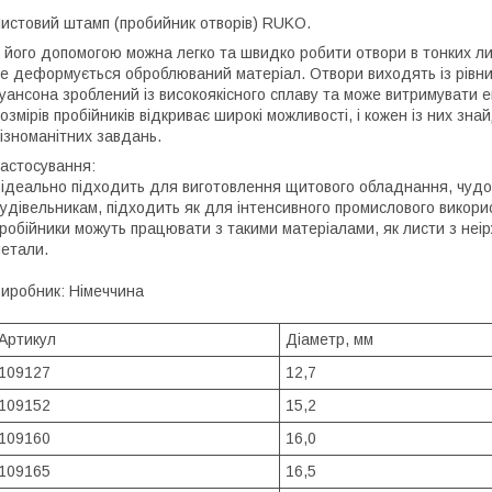
истовий штамп (пробийник отворів) RUKO.
 його допомогою можна легко та швидко робити отвори в тонких ли
е деформується оброблюваний матеріал. Отвори виходять із рівни
уансона зроблений із високоякісного сплаву та може витримувати 
озмірів пробійників відкриває широкі можливості, і кожен із них з
ізноманітних завдань.
астосування:
 ідеально підходить для виготовлення щитового обладнання, чудов
удівельникам, підходить як для інтенсивного промислового викорис
робійники можуть працювати з такими матеріалами, як листи з неіржа
етали.
иробник: Німеччина
Артикул
Діаметр, мм
109127
12,7
109152
15,2
109160
16,0
109165
16,5