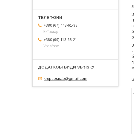
Л
З
н
п
+380 (67) 448-61-98
р
Київстар
р
+380 (99) 113-68-21
З
Vodafone
-
б
п
м
krepcosnab@gmail.com
В