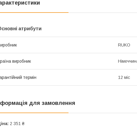
арактеристики
Основні атрибути
иробник
RUKO
раїна виробник
Німеччин
арантійний термін
12 міс
нформація для замовлення
іна:
2 351 ₴