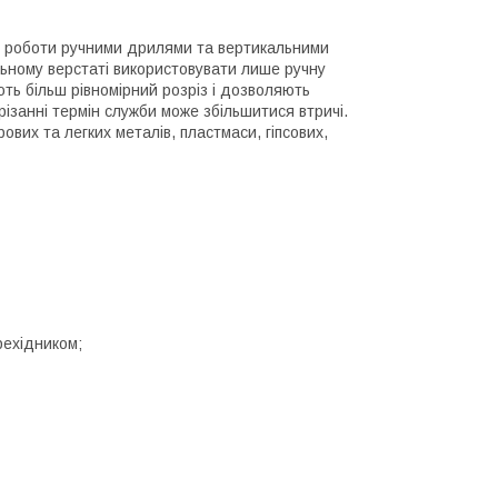
ля роботи ручними дрилями та вертикальними
ьному верстаті використовувати лише ручну
ють більш рівномірний розріз і дозволяють
ізанні термін служби може збільшитися втричі.
ових та легких металів, пластмаси, гіпсових,
рехідником;