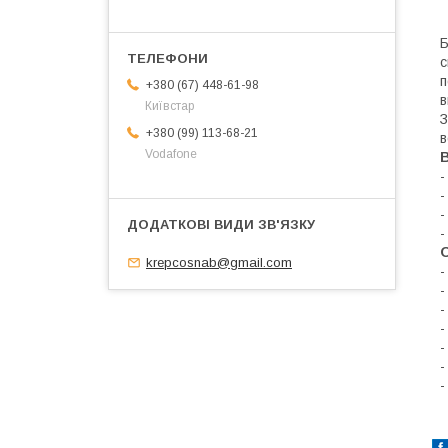
Б
с
п
+380 (67) 448-61-98
в
Київстар
З
+380 (99) 113-68-21
в
Vodafone
В
-
-
-
-
krepcosnab@gmail.com
-
-
-
-
-
-
-