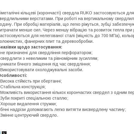
іметалічні кільцеві (корончасті) свердла RUKO застосовуються д
вердлильними верстатами. При роботі на вертикальному свердлил
одачу. При обробці матеріалів, що легко ріжуться, зубці забезпечу
итрачати менше сил. Через меншу вібрацію та розвиток тепла при р
астосовуються для нелегованої сталі (міцність до 700 МПа), кольор
олокнистих, фанерних плит та деревообробки.
казівки щодо застосування:
 не призначені для свердління перфоратором;
 свердлити з невеликим та рівномірним зусиллям;
 уникати бічного зміщення під час свердління;
 Використовувати охолоджувальні засоби.
Особливості:
 Висока стійкість при обертанні;
 Стабільна конструкція;
 Можливість використання кількох корончастих свердел з одним пе
 Зуби покриті спеціальною сталлю;
 Хороше видалення стружки;
 бічні надрізи допомагають легко витягти висвердлену частину;
 Змінне центруючий свердло.