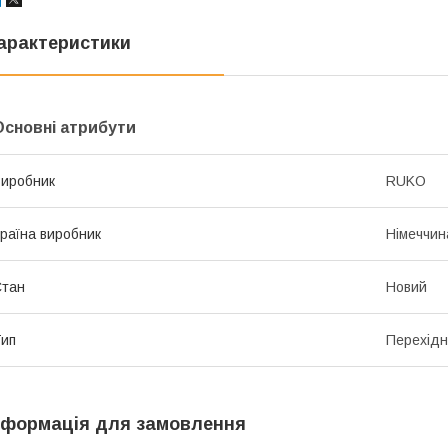
арактеристики
Основні атрибути
иробник
RUKO
раїна виробник
Німеччин
Стан
Новий
ип
Перехідн
нформація для замовлення