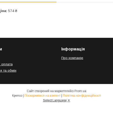
іна:
574 ₴
и
Інформація
Про компанію
і оплата
я та обмін
Сайт створений на маркетплейсі
Prom.ua
Крепсо |
Поскаржитися на контент
|
Політика конфіденційності
Select Language
▼