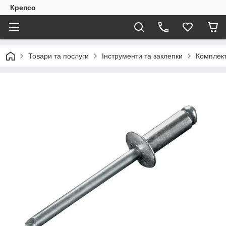
Крепсо
Товари та послуги
Інструменти та заклепки
Комплект