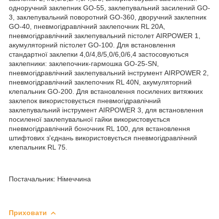
одноручний заклепник GO-55, заклепувальний засилений GO-
3, заклепувальний поворотний GO-360, дворучний заклепник
GO-40, пневмогідравлічний заклепочник RL 20A,
пневмогідравлічний заклепувальний пістолет AIRPOWER 1,
акумуляторний пістолет GO-100. Для встановлення
стандартної заклепки 4,0/4,8/5,0/6,0/6,4 застосовуються
заклепники: заклепочник-гармошка GO-25-SN,
пневмогідравлічний заклепувальний інструмент AIRPOWER 2,
пневмогідравлічний заклепочник RL 40N, акумуляторний
клепальник GO-200. Для встановлення посилених витяжних
заклепок використовується пневмогідравлічний
заклепувальний інструмент AIRPOWER 3, для встановлення
посиленої заклепувальної гайки використовується
пневмогідравлічний боночник RL 100, для встановлення
штифтових з'єднань використовується пневмогідравлічний
клепальник RL 75.
Постачальник: Німеччина
Приховати