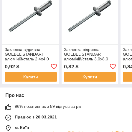
Заклепка відривна
Заклепка відривна
Закл
GOEBEL STANDART
GOEBEL STANDART
GOE
алюміній/сталь 2.4х4.0
алюміній/сталь 3.0х8.0
алюм
мм/0.5-2.0 мм
мм/3.5-5.5 мм
мм/1
0,92
0,82
0,8
₴
₴
Купити
Купити
Про нас
96% позитивних з 59 відгуків за рік
Працює з 20.03.2021
м. Київ