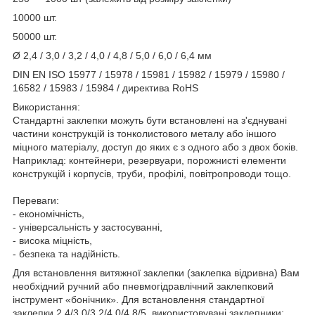
10000 шт.
50000 шт.
Ø 2,4 / 3,0 / 3,2 / 4,0 / 4,8 / 5,0 / 6,0 / 6,4 мм
DIN EN ISO 15977 / 15978 / 15981 / 15982 / 15979 / 15980 /
16582 / 15983 / 15984 / директива RoHS
Використання:
Стандартні заклепки можуть бути встановлені на з'єднувані
частини конструкцій із тонколистового металу або іншого
міцного матеріалу, доступ до яких є з одного або з двох боків.
Наприклад: контейнери, резервуари, порожнисті елементи
конструкцій і корпусів, труби, профілі, повітропроводи тощо.
Переваги:
- економічність,
- універсальність у застосуванні,
- висока міцність,
- безпека та надійність.
Для встановлення витяжної заклепки (заклепка відривна) Вам
необхідний ручний або пневмогідравлічний заклепковий
інструмент «бонічник». Для встановлення стандартної
заклепки 2,4/3,0/3,2/4,0/4,8/5, використовувані заклепники: