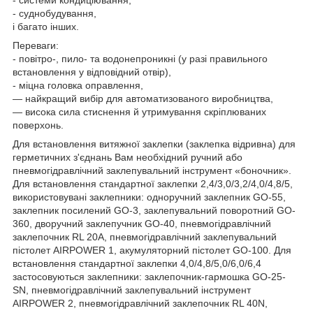
- суднобудування,
і багато інших.
Переваги:
- повітро-, пило- та водонепроникні (у разі правильного
встановлення у відповідний отвір),
- міцна головка оправлення,
— найкращий вибір для автоматизованого виробництва,
— висока сила стиснення й утримування скріплюваних
поверхонь.
Для встановлення витяжної заклепки (заклепка відривна) для
герметичних з'єднань Вам необхідний ручний або
пневмогідравлічний заклепувальний інструмент «боночник».
Для встановлення стандартної заклепки 2,4/3,0/3,2/4,0/4,8/5,
використовувані заклепники: одноручний заклепник GO-55,
заклепник посилений GO-3, заклепувальний поворотний GO-
360, дворучний заклепучник GO-40, пневмогідравлічний
заклепочник RL 20A, пневмогідравлічний заклепувальний
пістолет AIRPOWER 1, акумуляторний пістолет GO-100. Для
встановлення стандартної заклепки 4,0/4,8/5,0/6,0/6,4
застосовуються заклепники: заклепочник-гармошка GO-25-
SN, пневмогідравлічний заклепувальний інструмент
AIRPOWER 2, пневмогідравлічний заклепочник RL 40N,