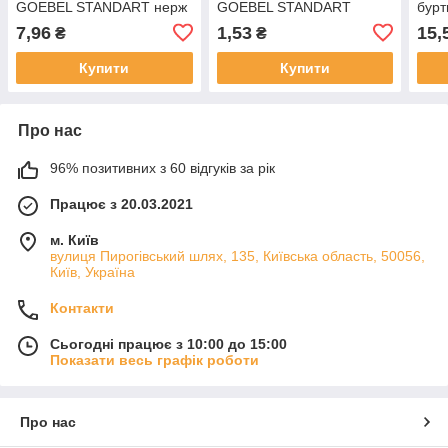
GOEBEL STANDART нерж
GOEBEL STANDART
бур
сталь А2/нерж сталь А2
алюміній/сталь 3.2х6.0
CUP
7,96
1,53
15,
₴
₴
4.0х8.0 мм/2.5-4.5 мм
мм/1.0-3.5 мм
А2 4
Купити
Купити
Про нас
96% позитивних з 60 відгуків за рік
Працює з 20.03.2021
м. Київ
вулиця Пирогівський шлях, 135, Київська область, 50056,
Київ, Україна
Контакти
Сьогодні працює з 10:00 до 15:00
Показати весь графік роботи
Про нас