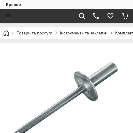
Крепсо
Товари та послуги
Інструменти та заклепки
Комплект