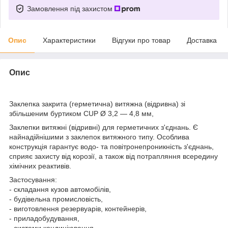
Замовлення під захистом
Опис
Характеристики
Відгуки про товар
Доставка
Опис
Заклепка закрита (герметична) витяжна (відривна) зі
збільшеним буртиком CUP Ø 3,2 — 4,8 мм,
Заклепки витяжні (відривні) для герметичних з'єднань. Є
найнадійнішими з заклепок витяжного типу. Особлива
конструкція гарантує водо- та повітронепроникність з'єднань,
сприяє захисту від корозії, а також від потрапляння всередину
хімічних реактивів.
Застосування:
- складання кузов автомобілів,
- будівельна промисловість,
- виготовлення резервуарів, контейнерів,
- приладобудування,
- системи кондиціювання,