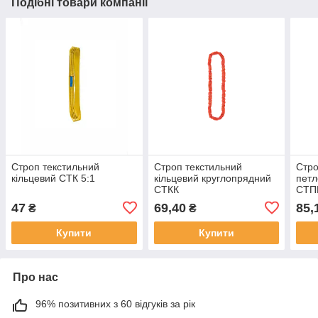
Подібні товари компанії
Строп текстильний
Строп текстильний
Стро
кільцевий СТК 5:1
кільцевий круглопрядний
петл
СТКК
СТП
47
69,40
85,
₴
₴
Купити
Купити
Про нас
96% позитивних з 60 відгуків за рік