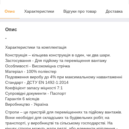
Опис
Характеристики
Відгуки про товар
Доставка
Опис
"
Характеристики та комплектація
Конструкція – кільцева конструкція в один, чи два шари.
Застосування - Для підйому та переміщення вантажу
Особливості - Високоміцна стрічка
Матеріал - 100% поліестер
Подовження виробу до 4% при максимальному навантаженні
Стандарт - ДСТУ EN 1492-1:2014
Коефіцієнт запасу міцності 7:1
Супровідні документи - Паспорт
Гарантія 6 місяців
Виробництво - Україна
Стропи – це пристрій для переміщеннях та підйому вантажів.
Вони необхідні для складських та будівельних робіт, на
транспорті, у виробництві та сільському господарстві. На
кінцях стропи можуть мати петлі, або елементи кріплення -