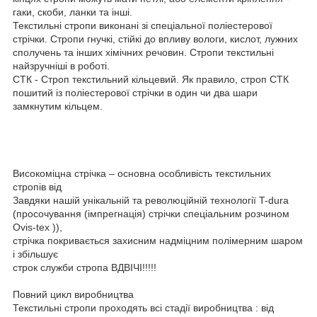
гаки, скоби, ланки та інші.
Текстильні стропи виконані зі спеціальної поліестерової
стрічки. Стропи гнучкі, стійкі до впливу вологи, кислот, лужних
сполучень та інших хімічних речовин. Стропи текстильні
найзручніші в роботі.
СТК - Строп текстильний кільцевий. Як правило, строп СТК
пошитий із поліестерової стрічки в один чи два шари
замкнутим кільцем.
Високоміцна стрічка – основна особливість текстильних
стропів від
Завдяки нашій унікальній та революційній технології T-dura
(просочування (імпрегнація) стрічки спеціальним розчином
Ovis-tex )),
стрічка покривається захисним надміцним полімерним шаром
і збільшує
строк служби стропа ВДВІЧІ!!!!!
Повний цикл виробництва
Текстильні стропи проходять всі стадії виробництва : від