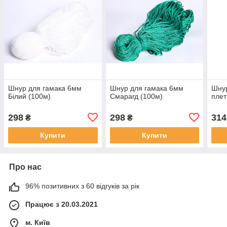
Шнур для гамака 6мм
Шнур для гамака 6мм
Шнур
Білий (100м)
Смарагд (100м)
плет
298
298
314
₴
₴
Купити
Купити
Про нас
96% позитивних з 60 відгуків за рік
Працює з 20.03.2021
м. Київ