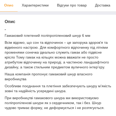
Опис
Характеристики
Відгуки про товар
Доставка
Опис
"
Гамаковий плетений поліпропіленовий шнур 6 мм
Всім відомо, що сон та відпочинок – це запорука здоров'я та
відмінного настрою. Для комфортного відпочинку під літніми
променями сонечка ідеально служить гамак або підвісне
крісло Тому гамак на кільцях можна вважати не просто
атрибутом відпочинку на природі, а частиною ландшафтного
дизайну, а також стильним предметом вуличного інтер'єру.
Наша компанія пропонує гамаковий шнур власного
виробництва
Особливе поєднання та плетіння забезпечують шнуру м'якість
зовні та надійність усередині шнура.
При виробництві гамакового шнура ми використовуємо
поліпропіленові шнури як з сердечником, так і без. Шнур
чудово тримає форму, не деформується і не розтягується.