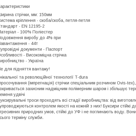
арактеристики
ирина стрічки, мм: 150мм
истема кріплення - скоба/скоба, петля-петля
тандарт - EN 12195-2
атеріал - 100% Поліестер
одовження виробу до 4% при
авантаження - 44т
упровідні документи - Паспорт
собливості - Високоміцна стрічка
иробництво - Україна
е для підняття вантажу!
нікальної та революційної технології T-dura
просочування (імпрегнація) стрічки спеціальним розчином Ovis-tex),
окривається захисним надміцним полімерним шаром і збільшує тер
еменя удвічі
уксирувальні троси проходять всі стадії виробництва: від виготовле
упроводжуються контролем якості на кожній з них! Буксири стійкі до 
гресивних природних умов, стійкі до УФ і не поглинають воду. Вон
сього терміну служби.