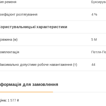
ип ременя
Буксирув
оефіцієнт розтягування
4 %
Користувальницькі характеристики
овжина (м)
5 М
омплектація
Петля-П
аксимально допустиме робоче навантаження (т)
44
нформація для замовлення
іна:
1 577 ₴