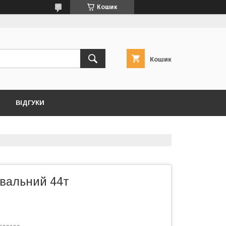
Кошик
Кошик
ВІДГУКИ
увальний 44т