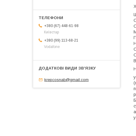
Х
Ш
С
С
+380 (67) 448-61-98
М
Київстар
П
+380 (99) 113-68-21
Н
Vodafone
С
О
В
Н
у
krepcosnab@gmail.com
(
п
р
Б
с
а
у