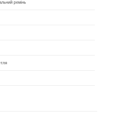
альний ремінь
етля