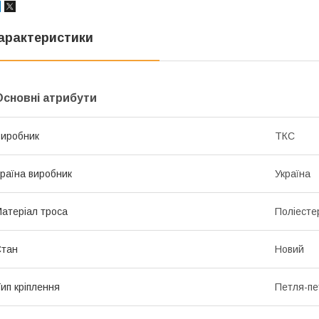
арактеристики
Основні атрибути
иробник
ТКС
раїна виробник
Україна
атеріал троса
Поліесте
Стан
Новий
ип кріплення
Петля-пе