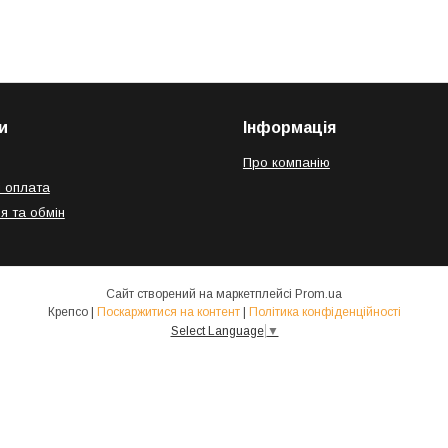
и
Інформація
Про компанію
і оплата
я та обмін
Сайт створений на маркетплейсі
Prom.ua
Крепсо |
Поскаржитися на контент
|
Політика конфіденційності
Select Language
▼