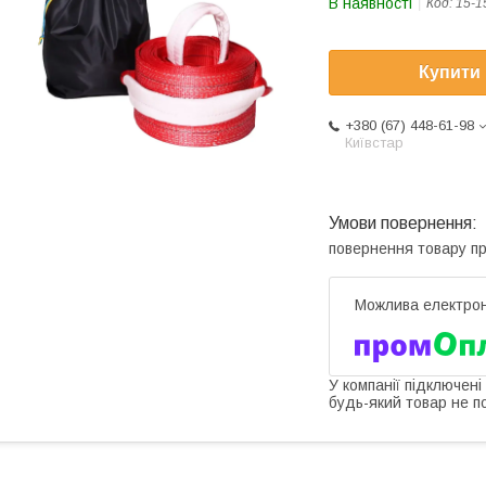
В наявності
Код:
15-1
Купити
+380 (67) 448-61-98
Київстар
повернення товару п
У компанії підключені
будь-який товар не п