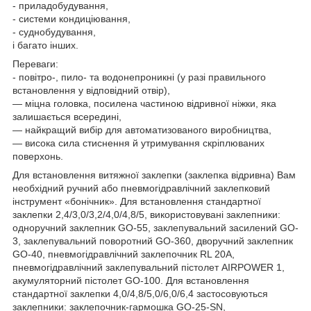
- приладобудування,
- системи кондиціювання,
- суднобудування,
і багато інших.
Переваги:
- повітро-, пило- та водонепроникні (у разі правильного
встановлення у відповідний отвір),
— міцна головка, посилена частиною відривної ніжки, яка
залишається всередині,
— найкращий вибір для автоматизованого виробництва,
— висока сила стиснення й утримування скріплюваних
поверхонь.
Для встановлення витяжної заклепки (заклепка відривна) Вам
необхідний ручний або пневмогідравлічний заклепковий
інструмент «бонічник». Для встановлення стандартної
заклепки 2,4/3,0/3,2/4,0/4,8/5, використовувані заклепники:
одноручний заклепник GO-55, заклепувальний засилений GO-
3, заклепувальний поворотний GO-360, дворучний заклепник
GO-40, пневмогідравлічний заклепочник RL 20A,
пневмогідравлічний заклепувальний пістолет AIRPOWER 1,
акумуляторний пістолет GO-100. Для встановлення
стандартної заклепки 4,0/4,8/5,0/6,0/6,4 застосовуються
заклепники: заклепочник-гармошка GO-25-SN,