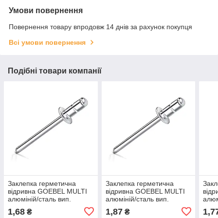
Умови повернення
Повернення товару впродовж 14 днів за рахунок покупця
Всі умови повернення
Подібні товари компанії
Заклепка герметична
Заклепка герметична
Закл
відривна GOEBEL MULTI
відривна GOEBEL MULTI
від
алюміній/сталь вип.
алюміній/сталь вип.
алюм
головка 3.2х16.0 мм/8.5-
головка 4.8х10.0 мм/1.0-
голо
1,68
1,87
1,7
₴
₴
13.0 мм
6.0 мм
12.5