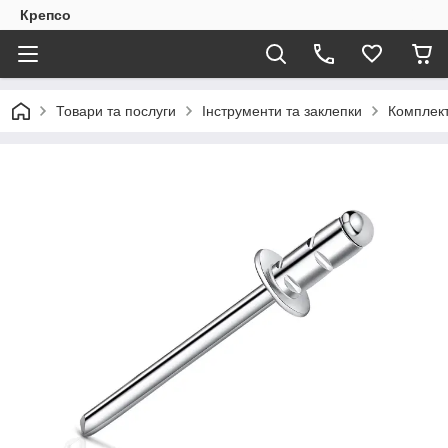
Крепсо
Товари та послуги
Інструменти та заклепки
Комплект