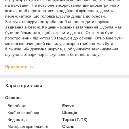
на пакованні. Не потрібне використання динамометричного
ключа, щоб переконатися в надійності кріплення, досить
переконатися, що головка шурупа дійшла до основи.
Затягувати шуруп не треба, щоб не пошкодити нарізне
з'єднання в бетоні. Кінцевий момент затягування шурупа має
бути не більш того, щоб закріпити деталь. Отвір має бути
прострочений під кутом 90 градусів до основи. Отвір має бути
механічно очищений від пилу, анкерна глибина має бути
більшою, ніж довжина шурупа, щоб уникнути заклинювання
шурупа в отвори через скупчення бетонного пилу.
Приховати
Характеристики
Основні
Виробник
Essve
Країна виробник
Швеція
Вид шліца
Торкс (T, TX)
Матеріал кріпильного
Сталь