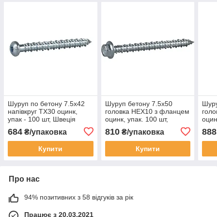
Шуруп по бетону 7.5х42
Шуруп бетону 7.5х50
Шуру
напівкруг TX30 оцинк,
головка HEX10 з фланцем
голо
упак - 100 шт, Швеція
оцинк, упак. 100 шт,
оцин
Швеція
Шве
684
810
888
₴/упаковка
₴/упаковка
Купити
Купити
Про нас
94% позитивних з 58 відгуків за рік
Працює з 20.03.2021