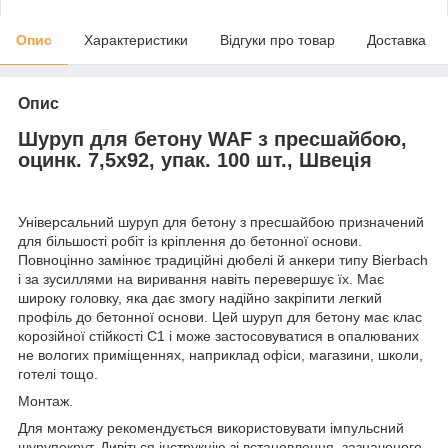
Опис
Характеристики
Відгуки про товар
Доставка
Опис
Шуруп для бетону WAF з пресшайбою,
оцинк. 7,5х92, упак. 100 шт., Швеція
Універсальний шуруп для бетону з пресшайбою призначений
для більшості робіт із кріплення до бетонної основи.
Повноцінно замінює традиційні дюбелі й анкери типу Bierbach
і за зусиллями на виривання навіть перевершує їх. Має
широку головку, яка дає змогу надійно закріпити легкий
профіль до бетонної основи. Цей шуруп для бетону має клас
корозійної стійкості С1 і може застосовуватися в опалюваних
не вологих приміщеннях, наприклад офіси, магазини, школи,
готелі тощо.
Монтаж.
Для монтажу рекомендується використовувати імпульсний
шурупокрут. Дивіться інструкцію зі встановлення, зазначеного