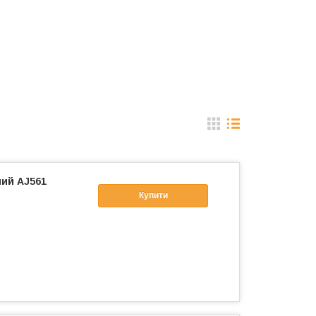
ий AJ561
Купити