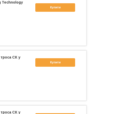
g Technology
Купити
 троса СК у
Купити
 троса СК у