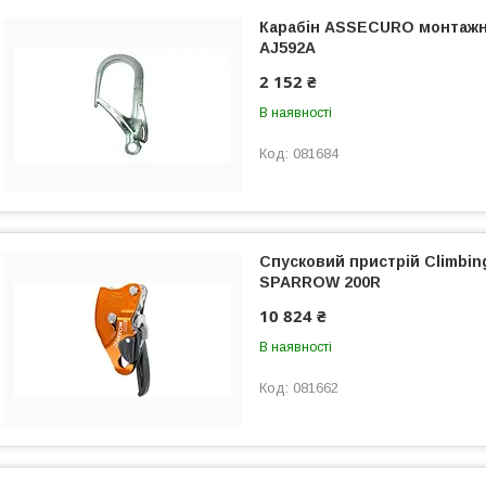
Карабін ASSECURO монтажн
АЈ592А
2 152 ₴
В наявності
081684
Спусковий пристрій Climbin
SPARROW 200R
10 824 ₴
В наявності
081662