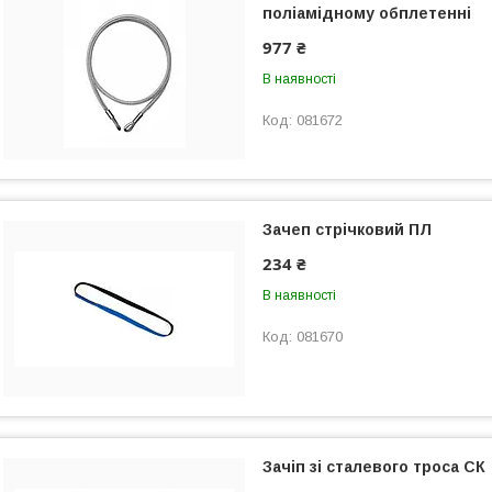
поліамідному обплетенні
977 ₴
В наявності
081672
Зачеп стрічковий ПЛ
234 ₴
В наявності
081670
Зачіп зі сталевого троса СК