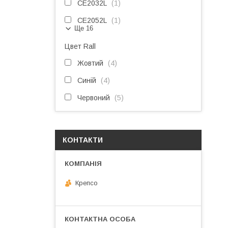
CE2032L
1
CE2052L
1
Ще 16
Цвет Rall
Жовтий
4
Синій
4
Червоний
5
КОНТАКТИ
Крепсо