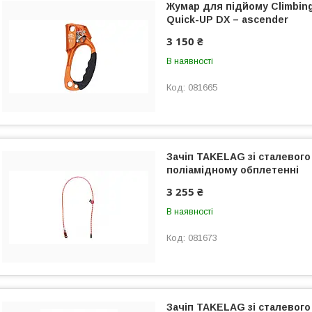
Жумар для підйому Climbin
Quick-UP DX – ascender
3 150 ₴
В наявності
081665
Зачіп TAKELAG зі сталевого
поліамідному обплетенні
3 255 ₴
В наявності
081673
Зачіп TAKELAG зі сталевого