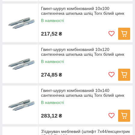
Гвинт-шуруп комбінований 10x100
сантехнічна шпилька шліц Torx білий цинк
В наявності
217,52
₴
Гвинт-шуруп комбінований 10x120
сантехнічна шпилька шліц Torx білий цинк
В наявності
274,85
₴
Гвинт-шуруп комбінований 10x140
сантехнічна шпилька шліц Torx білий цинк
В наявності
283,12
₴
З'єднувач меблевий (штифт 7х44/ексцентрик