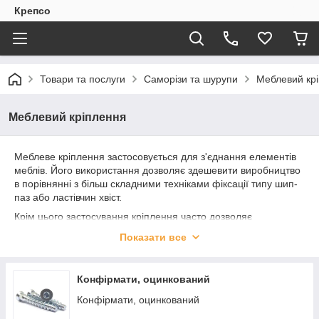
Крепсо
Товари та послуги
Саморізи та шурупи
Меблевий кр
Меблевий кріплення
Меблеве кріплення застосовується для з'єднання елементів
меблів. Його використання дозволяє здешевити виробництво
в порівнянні з більш складними техніками фіксації типу шип-
паз або ластівчин хвіст.
Крім цього застосування кріплення часто дозволяє
відмовитися від скріплення елементів меблів за допомогою
Показати все
клею. Це робить її розбірним та полегшує транспортування.
При покупці меблів, з'єднання яких забезпечується сучасним
кріпленням, вона доставляється в розібраному вигляді, тому
Конфірмати, оцинкований
її легше вносити в квартири, будинки та офіси.
Конфірмати, оцинкований