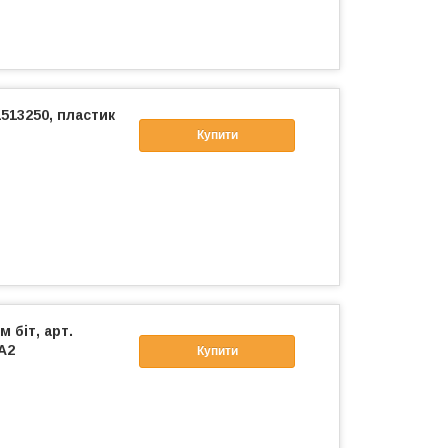
1513250, пластик
Купити
 біт, арт.
А2
Купити