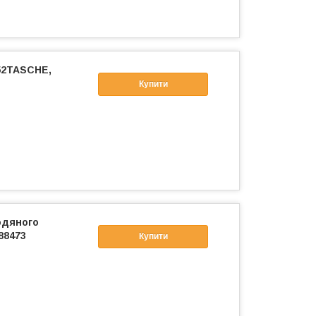
152TASCHE,
Купити
одяного
88473
Купити