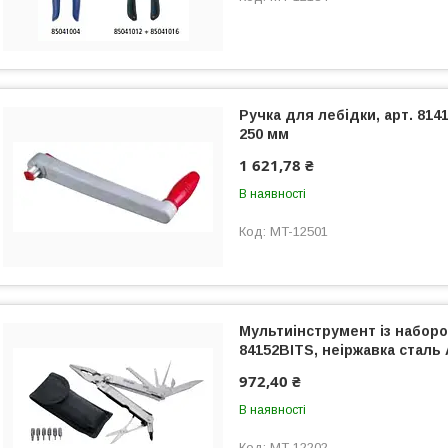
Ручка для лебідки, арт. 814
250 мм
1 621,78 ₴
В наявності
MT-12501
Мультиінструмент із набором
84152BITS, неіржавка сталь 
972,40 ₴
В наявності
MT-12202