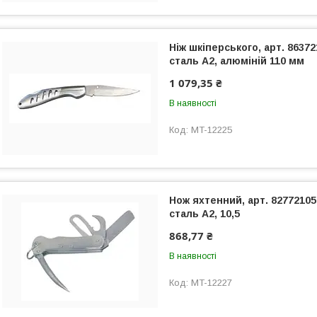
Ніж шкіперського, арт. 86372
сталь А2, алюміній 110 мм
1 079,35 ₴
В наявності
MT-12225
Нож яхтенний, арт. 82772105
сталь А2, 10,5
868,77 ₴
В наявності
MT-12227