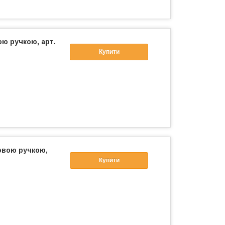
ою ручкою, арт.
Купити
овою ручкою,
Купити