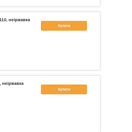
110, неіржавка
Купити
, неіржавка
Купити