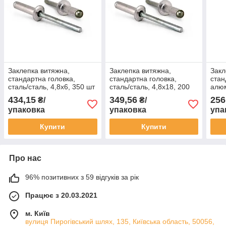
Заклепка витяжна,
Заклепка витяжна,
Закл
стандартна головка,
стандартна головка,
стан
сталь/сталь, 4,8x6, 350 шт
сталь/сталь, 4,8x18, 200
алюм
шт
200 
434,15
349,56
256
₴/
₴/
упаковка
упаковка
упа
Купити
Купити
Про нас
96% позитивних з 59 відгуків за рік
Працює з 20.03.2021
м. Київ
вулиця Пирогівський шлях, 135, Київська область, 50056,