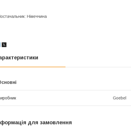
остачальник: Німеччина
арактеристики
Основні
иробник
Goebel
нформація для замовлення