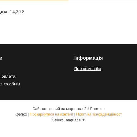
іна:
14,20 ₴
и
Інформація
Про компанію
і оплата
я та обмін
Сайт створений на маркетплейсі
Prom.ua
Крепсо |
Поскаржитися на контент
|
Політика конфіденційності
Select Language
▼