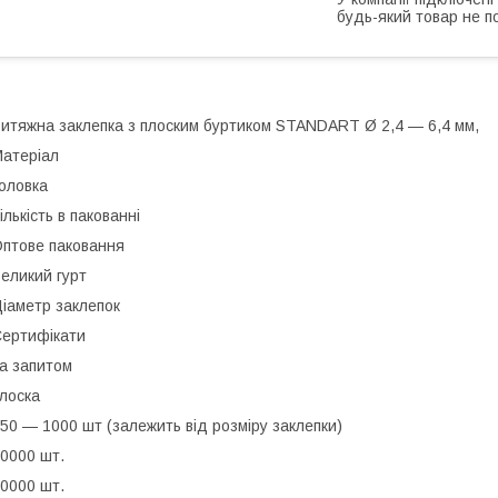
будь-який товар не п
итяжна заклепка з плоским буртиком STANDART Ø 2,4 — 6,4 мм,
атеріал
оловка
ількість в пакованні
птове паковання
еликий гурт
іаметр заклепок
ертифікати
а запитом
лоска
50 — 1000 шт (залежить від розміру заклепки)
0000 шт.
0000 шт.