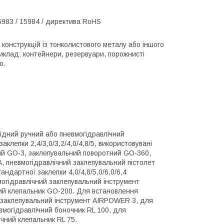
15983 / 15984 / директива RoHS
 конструкцій із тонколистового металу або іншого
риклад: контейнери, резервуари, порожнисті
о.
ідний ручний або пневмогідравлічний
клепки 2,4/3,0/3,2/4,0/4,8/5, використовувані
ий GO-3, заклепувальний поворотний GO-360,
, пневмогідравлічний заклепувальний пістолет
дартної заклепки 4,0/4,8/5,0/6,0/6,4
огідравлічний заклепувальний інструмент
ий клепальник GO-200. Для встановлення
й заклепувальний інструмент AIRPOWER 3, для
вмогідравлічний боночник RL 100, для
чний клепальник RL 75.