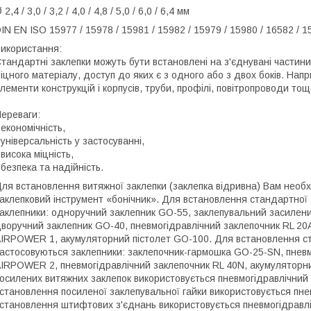
 2,4 / 3,0 / 3,2 / 4,0 / 4,8 / 5,0 / 6,0 / 6,4 мм
IN EN ISO 15977 / 15978 / 15981 / 15982 / 15979 / 15980 / 16582 / 
икористання:
тандартні заклепки можуть бути встановлені на з'єднувані частини
іцного матеріалу, доступ до яких є з одного або з двох боків. Нап
лементи конструкцій і корпусів, труби, профілі, повітропроводи тощ
ереваги:
 економічність,
 універсальність у застосуванні,
 висока міцність,
 безпека та надійність.
ля встановлення витяжної заклепки (заклепка відривна) Вам необх
аклепковий інструмент «бонічник». Для встановлення стандартної за
аклепники: одноручний заклепник GO-55, заклепувальний засилен
воручний заклепник GO-40, пневмогідравлічний заклепочник RL 20A
IRPOWER 1, акумуляторний пістолет GO-100. Для встановлення стан
астосовуються заклепники: заклепочник-гармошка GO-25-SN, пневм
IRPOWER 2, пневмогідравлічний заклепочник RL 40N, акумуляторн
осилених витяжних заклепок використовується пневмогідравлічни
становлення посиленої заклепувальної гайки використовується пне
становлення штифтових з'єднань використовується пневмогідравлі