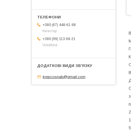
+380 (67) 448-61-98
Київстар
В
+380 (99) 113-68-21
М
Vodafone
Г
К
О
В
krepcosnab@gmail.com
Д
С
з
п
2
1
5